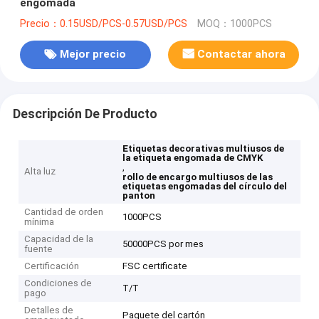
engomada
Precio：0.15USD/PCS-0.57USD/PCS
MOQ：1000PCS
Mejor precio
Contactar ahora
Descripción De Producto
Etiquetas decorativas multiusos de
la etiqueta engomada de CMYK
,
Alta luz
rollo de encargo multiusos de las
etiquetas engomadas del círculo del
panton
Cantidad de orden
1000PCS
mínima
Capacidad de la
50000PCS por mes
fuente
Certificación
FSC certificate
Condiciones de
T/T
pago
Detalles de
Paquete del cartón