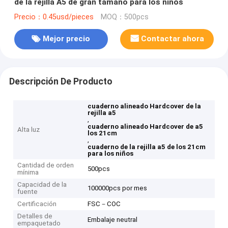
de la rejilla A5 de gran tamaño para los niños
Precio：0.45usd/pieces
MOQ：500pcs
Mejor precio
Contactar ahora
Descripción De Producto
cuaderno alineado Hardcover de la
rejilla a5
,
cuaderno alineado Hardcover de a5
Alta luz
los 21cm
,
cuaderno de la rejilla a5 de los 21cm
para los niños
Cantidad de orden
500pcs
mínima
Capacidad de la
100000pcs por mes
fuente
Certificación
FSC－COC
Detalles de
Embalaje neutral
empaquetado