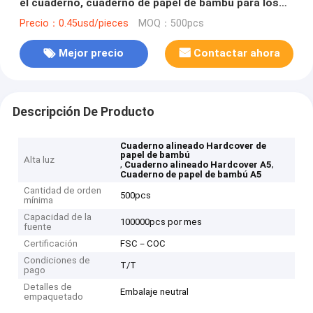
el cuaderno, cuaderno de papel de bambú para los
estudiantes
Precio：0.45usd/pieces
MOQ：500pcs
Mejor precio
Contactar ahora
Descripción De Producto
Cuaderno alineado Hardcover de
papel de bambú
Alta luz
,
,
Cuaderno alineado Hardcover A5
Cuaderno de papel de bambú A5
Cantidad de orden
500pcs
mínima
Capacidad de la
100000pcs por mes
fuente
Certificación
FSC－COC
Condiciones de
T/T
pago
Detalles de
Embalaje neutral
empaquetado