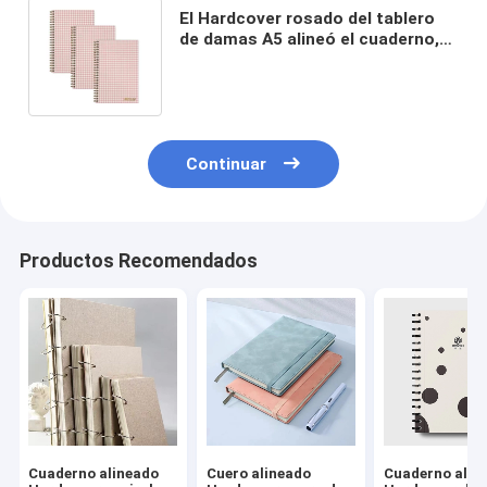
El Hardcover rosado del tablero
de damas A5 alineó el cuaderno,
cuaderno de papel de bambú para
los estudiantes
Continuar
Productos Recomendados
Cuaderno alineado
Cuero alineado
Cuaderno alin